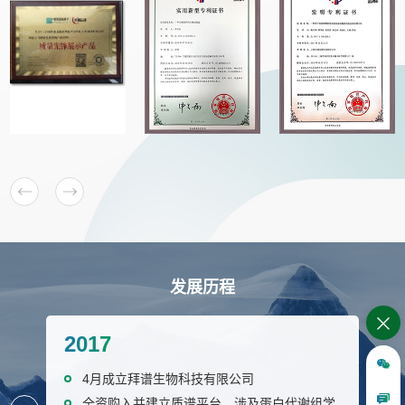
发展历程
2017
4月成立拜谱生物科技有限公司
获得多项发明专利
获得实用新型专利
1月获得千万元级Pre-A轮融资
为止共成功实施5000+项目
获得发明专利累计19个
7月引进了第一台Astral仪器
成立至今共成功实施8000+项目
全资购入并建立质谱平台，涉及蛋白代谢组学
业务覆盖全国并设立办事处，涉及34个省、直
获得ISO9001质量体系认证
4月实验室获得上海市创业实训室称号
多位教授、研究员组成拜谱专家团
累计协助客户发表380+篇高水平文章
8月获得千万级A轮融资
荣获上海市科技服务业重大投资项目支持