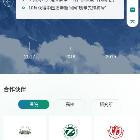
辖市
10月获得中国质量新闻网“质量先锋称号”
上海市“国际创新创业大赛”基金资助
乔迁新居开启新篇章，拥有超千平实验室
10月分公司拜谱医疗成立
本年度上海市闵行区科技小巨人
发展生信分析业务团队，拥有极具个性化生信
10月成为国家高新技术企业
优质科创企业、上榜“大零号湾”2024年度创新
分析能力
创业影响力榜单
2017
2018
2019
合作伙伴
医院
高校
研究所