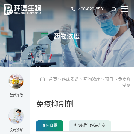
400-820-8531
YYPG
药物浓度
首页
>
临床质谱
>
药物浓度
>
项目
>
免疫抑
制剂
营养评估
免疫抑制剂
临床背景
拜谱提供解决方案
疾病诊断