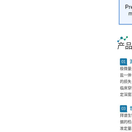
产
01
极微量
盐一体
的损失
临床穿
定深度
03
拜谱生物
据的检
准定量