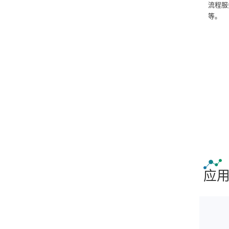
流程服
等。
应