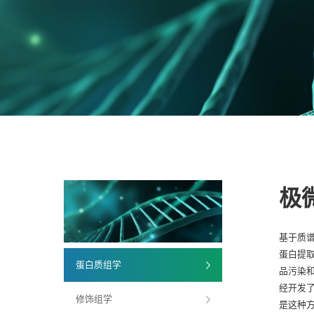
极
基于质
蛋白提
蛋白质组学
品污染
经开发了
修饰组学
是这种