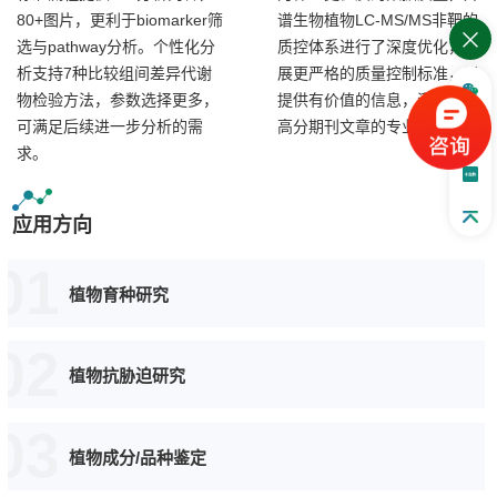
80+图片，更利于biomarker筛
谱生物植物LC-MS/MS非靶的
选与pathway分析。个性化分
质控体系进行了深度优化，开
析支持7种比较组间差异代谢
展更严格的质量控制标准，以
物检验方法，参数选择更多，
提供有价值的信息，满足发表
可满足后续进一步分析的需
高分期刊文章的专业要求。
求。
应用方向
01
植物育种研究
02
植物抗胁迫研究
03
植物成分/品种鉴定