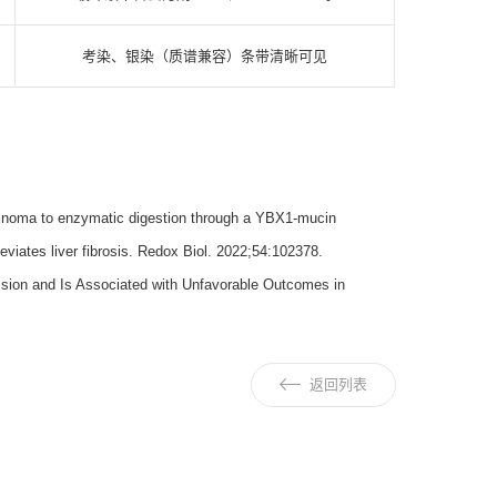
考染、银染（质谱兼容）条带清晰可见
rcinoma to enzymatic digestion through a YBX1-mucin
viates liver fibrosis. Redox Biol. 2022;54:102378.
ion and Is Associated with Unfavorable Outcomes in
返回列表