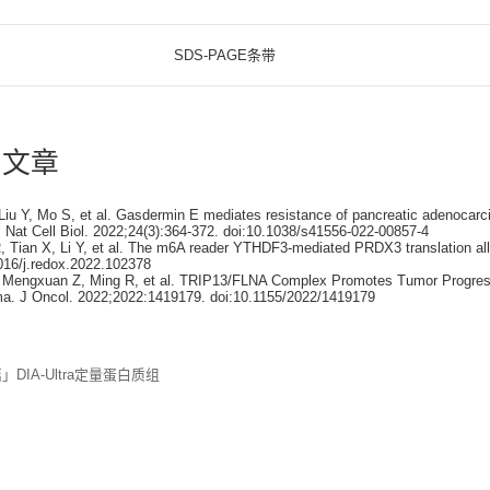
SDS-PAGE条带
目文章
 Liu Y, Mo S, et al. Gasdermin E mediates resistance of pancreatic adenoca
 Nat Cell Biol. 2022;24(3):364-372. doi:10.1038/s41556-022-00857-4
, Tian X, Li Y, et al. The m6A reader YTHDF3-mediated PRDX3 translation alle
016/j.redox.2022.102378
, Mengxuan Z, Ming R, et al. TRIP13/FLNA Complex Promotes Tumor Progress
a. J Oncol. 2022;2022:1419179. doi:10.1155/2022/1419179
DIA-Ultra定量蛋白质组