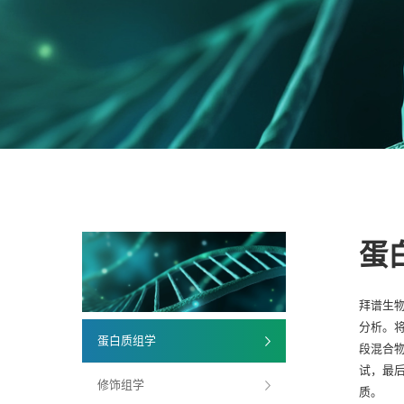
蛋
拜谱生物
分析。将
蛋白质组学
段混合物
试，最
修饰组学
质。