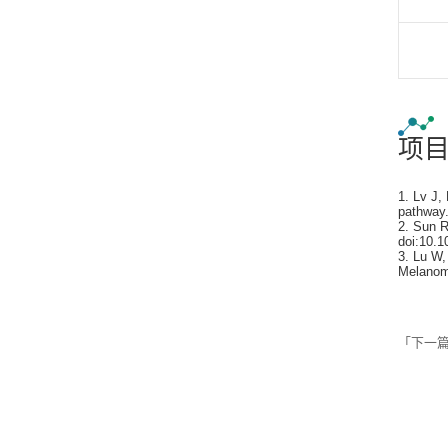
项
1. Lv J,
pathway.
2. Sun R
doi:10.1
3. Lu W
Melanom
「下一篇」