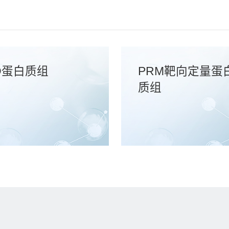
D蛋白质组
PRM靶向定量蛋
质组